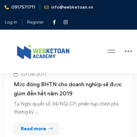
0917571711
info@webketoan.vn
Home
Lao dong tien luong
Log in
Register
Tag: Lao dong tien luong
10/04/2017
Mức đóng BHTN cho doanh nghiệp sẽ được
giảm đến hết năm 2019
Tại Nghị quyết số 34/NQ-CP, phiên họp chính phủ
thường kỳ …
Read more