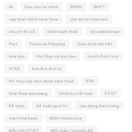
AI
bao cao tai chinh
BHXH
BHYT
cap nhat chinh sach thue
che do ke toan moi
chuyển đổi số
chính sách thuế
clb webketoan
Fast
Financial Planning
Giao dịch liên kết
hoa don
Hoi thao va dao tao
hoạch định tccn
HTKK
hóa đơn điện tử
Hội thảo cập nhật chính sách thuế
IFRS
khai thue qua mang
khóa học kế toán
KTQT
Kế toán
Kế toán quản trị
Lao dong tien luong
maritime bank
MISA meInvoice
Mẫu 06/GTGT
Mỗi tuần 1 chuyên đề