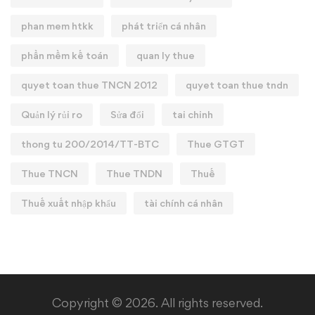
phan mem htkk
phát triển cá nhân
phần mềm kế toán
quan ly thue
quyet toan thue TNCN 2012
quyet toan thue tndn
Quản lý rủi ro
Sửa đổi
tai chinh
thong tu 200/2014/TT-BTC
Thue GTGT
Thue TNCN
Thue TNDN
Thuế
Thuế xuất nhập khẩu
tài chính cá nhân
Copyright © 2026. All rights reserved.